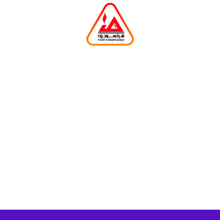
یزد، شهرک صنعتـی، انتهای بلوار اقاقیــا، 24 متری نستـرن
نسترن 1 | کدپستی: 8947183963
تلفن : 03537272465 (10 خط) | فکس: 03537272466
© کلیه حقوق مادی و معنوی این سایت مربوط به شرکت فرانسوز یزد می باشد.
طراحی سایت و سئو
توسط :
گروه تاچ